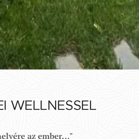
I WELLNESSEL
elyére az ember..."