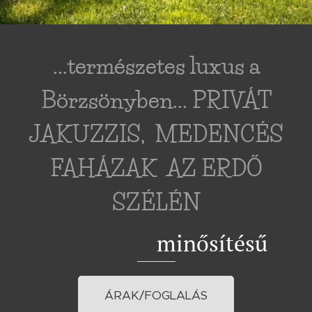
...természetes luxus a
Börzsönyben... PRIVÁT
JAKUZZIS, MEDENCÉS
FAHÁZAK AZ ERDŐ
SZÉLÉN
⭐⭐⭐⭐ minősítésű
ÁRAK/FOGLALÁS