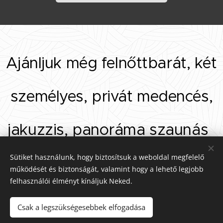
Ajánljuk még felnőttbarát, két
személyes, privát medencés,
jakuzzis, panoráma szaunás
Sütiket használunk, hogy biztosítsuk a weboldal megfelelő
Forest Lodge****
működését és biztonságát, valamint hogy a lehető legjobb
felhasználói élményt kínáljuk Neked.
vendégházunkat.
Csak a legszükségesebbek elfogadása