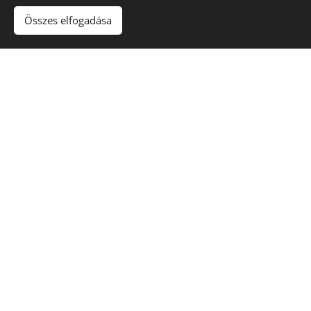
Összes elfogadása
Ugrás a Forest Lodge weboldalára
Adatvédelmi és adatkezelési
tájékoztató
Forest House Vendégházak