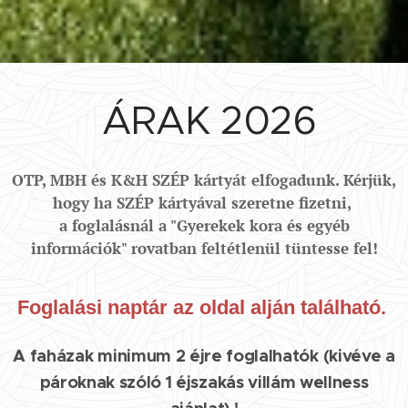
ÁRAK 2026
OTP, MBH és K&H SZÉP kártyát elfogadunk. Kérjük,
hogy ha SZÉP kártyával szeretne fizetni,
a foglalásnál a "Gyerekek kora és egyéb
információk" rovatban feltétlenül tüntesse fel!
Foglalási naptár az oldal alján található.
A faházak minimum 2 éjre foglalhatók (kivéve a
pároknak szóló 1 éjszakás villám wellness