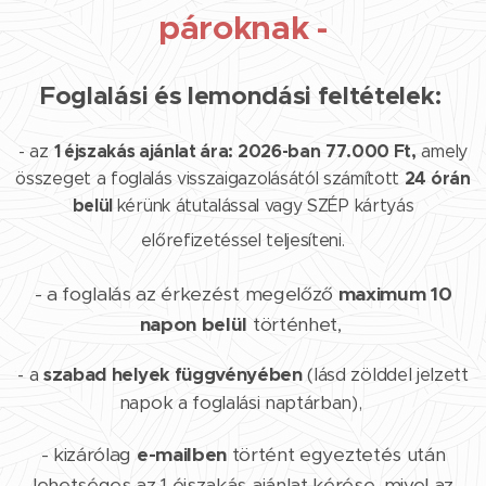
pároknak -
Foglalási és lemondási feltételek:
1 éjszakás ajánlat ára:
2026-ban
77.000 Ft,
- az
amely
24 órán
összeget a foglalás visszaigazolásától számított
belül
kérünk átutalással vagy SZÉP kártyás
előrefizetéssel teljesíteni.
- a foglalás az érkezést megelőző
maximum 10
napon belül
történhet,
- a
szabad helyek függvényében
(lásd zölddel jelzett
napok a foglalási naptárban),
- kizárólag
e-mailben
történt egyeztetés után
lehetséges az 1 éjszakás ajánlat kérése,
mivel az