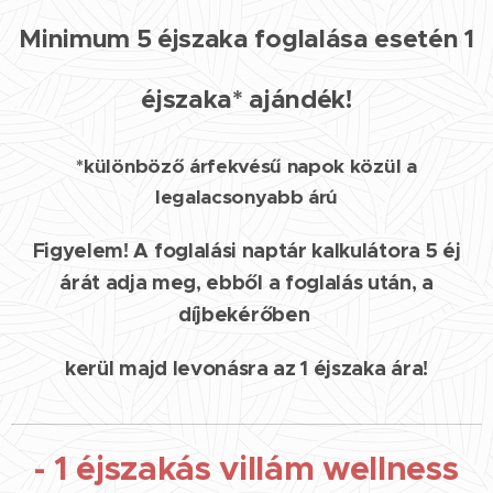
Minimum 5 éjszaka foglalása esetén 1
éjszaka* ajándék!
*különböző árfekvésű napok közül a
legalacsonyabb árú
Figyelem! A foglalási naptár kalkulátora 5 éj
árát adja meg, ebből a foglalás után, a
díjbekérőben
kerül majd levonásra az 1 éjszaka ára!
- 1 éjszakás villám wellness