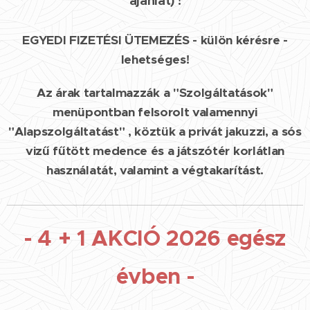
ajánlat) !
EGYEDI FIZETÉSI ÜTEMEZÉS - külön kérésre -
lehetséges!
Az árak tartalmazzák a "Szolgáltatások"
menüpontban felsorolt valamennyi
"Alapszolgáltatást" , köztük a privát jakuzzi, a sós
vizű fűtött medence és a játszótér korlátlan
használatát, valamint a végtakarítást.
- 4 + 1 AKCIÓ 2026 egész
évben -