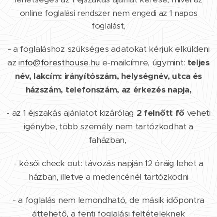
online
foglalási rendszer nem engedi az 1 napos
foglalást,
- a foglaláshoz szükséges adatokat kérjük elküldeni
az
info@foresthouse.hu
e-mailcímre, úgymint:
teljes
név, lakcím: irányítószám, helységnév, utca és
házszám, telefonszám, az érkezés napja,
- az 1 éjszakás ajánlatot kizárólag
2 felnőtt fő
veheti
igénybe, több személy nem tartózkodhat a
faházban,
- késői check out: távozás napján 12 óráig lehet a
házban, illetve a medencénél tartózkodni
- a foglalás nem lemondható, de másik időpontra
áttehető, a fenti foglalási feltételeknek